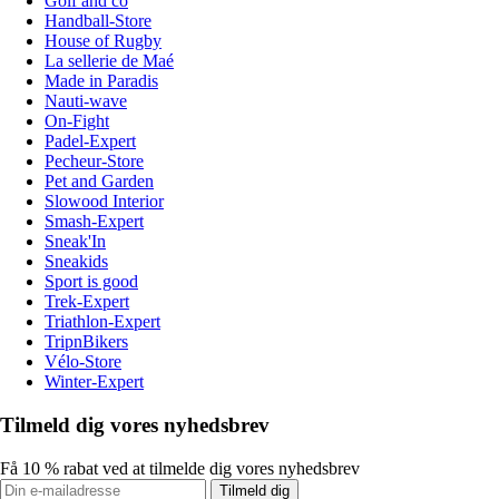
Golf and co
Handball-Store
House of Rugby
La sellerie de Maé
Made in Paradis
Nauti-wave
On-Fight
Padel-Expert
Pecheur-Store
Pet and Garden
Slowood Interior
Smash-Expert
Sneak'In
Sneakids
Sport is good
Trek-Expert
Triathlon-Expert
TripnBikers
Vélo-Store
Winter-Expert
Tilmeld dig vores nyhedsbrev
Få 10 % rabat ved at tilmelde dig vores nyhedsbrev
Tilmeld dig