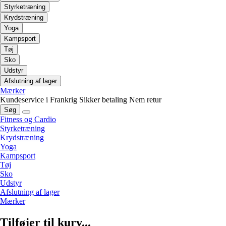
Styrketræning
Krydstræning
Yoga
Kampsport
Tøj
Sko
Udstyr
Afslutning af lager
Mærker
Kundeservice i Frankrig
Sikker betaling
Nem retur
Søg
Fitness og Cardio
Styrketræning
Krydstræning
Yoga
Kampsport
Tøj
Sko
Udstyr
Afslutning af lager
Mærker
Tilføjer til kurv...