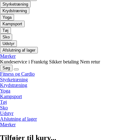
Styrketræning
Krydstræning
Yoga
Kampsport
Tøj
Sko
Udstyr
Afslutning af lager
Mærker
Kundeservice i Frankrig
Sikker betaling
Nem retur
Søg
Fitness og Cardio
Styrketræning
Krydstræning
Yoga
Kampsport
Tøj
Sko
Udstyr
Afslutning af lager
Mærker
Tilføjer til kurv...