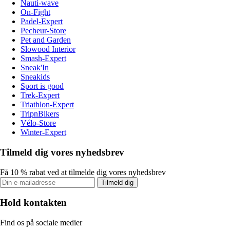
Nauti-wave
On-Fight
Padel-Expert
Pecheur-Store
Pet and Garden
Slowood Interior
Smash-Expert
Sneak'In
Sneakids
Sport is good
Trek-Expert
Triathlon-Expert
TripnBikers
Vélo-Store
Winter-Expert
Tilmeld dig vores nyhedsbrev
Få 10 % rabat ved at tilmelde dig vores nyhedsbrev
Tilmeld dig
Hold kontakten
Find os på sociale medier