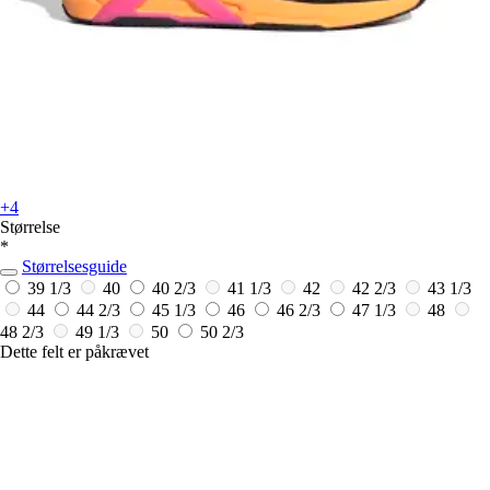
+4
Størrelse
*
Størrelsesguide
39 1/3
40
40 2/3
41 1/3
42
42 2/3
43 1/3
44
44 2/3
45 1/3
46
46 2/3
47 1/3
48
48 2/3
49 1/3
50
50 2/3
Dette felt er påkrævet