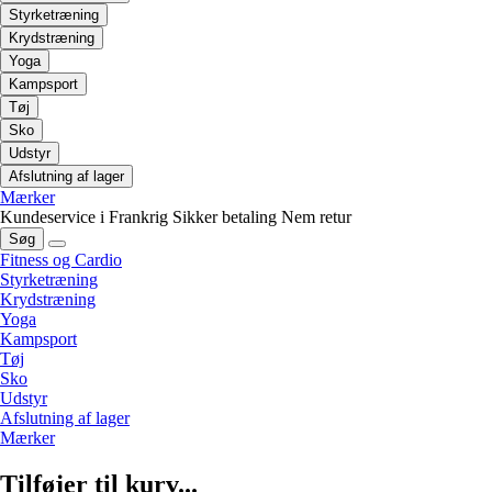
Styrketræning
Krydstræning
Yoga
Kampsport
Tøj
Sko
Udstyr
Afslutning af lager
Mærker
Kundeservice i Frankrig
Sikker betaling
Nem retur
Søg
Fitness og Cardio
Styrketræning
Krydstræning
Yoga
Kampsport
Tøj
Sko
Udstyr
Afslutning af lager
Mærker
Tilføjer til kurv...