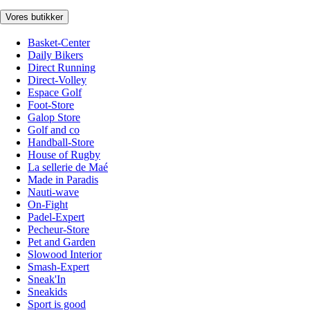
Vores butikker
Basket-Center
Daily Bikers
Direct Running
Direct-Volley
Espace Golf
Foot-Store
Galop Store
Golf and co
Handball-Store
House of Rugby
La sellerie de Maé
Made in Paradis
Nauti-wave
On-Fight
Padel-Expert
Pecheur-Store
Pet and Garden
Slowood Interior
Smash-Expert
Sneak'In
Sneakids
Sport is good