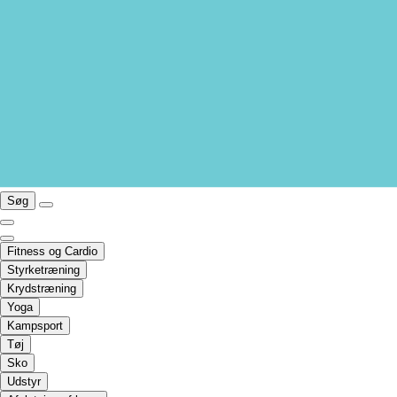
Søg
Fitness og Cardio
Styrketræning
Krydstræning
Yoga
Kampsport
Tøj
Sko
Udstyr