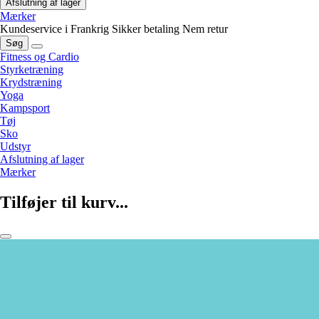
Afslutning af lager
Mærker
Kundeservice i Frankrig
Sikker betaling
Nem retur
Søg
Fitness og Cardio
Styrketræning
Krydstræning
Yoga
Kampsport
Tøj
Sko
Udstyr
Afslutning af lager
Mærker
Tilføjer til kurv...