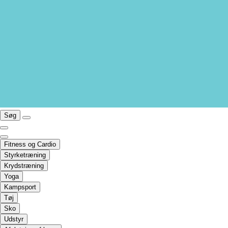
Søg
Fitness og Cardio
Styrketræning
Krydstræning
Yoga
Kampsport
Tøj
Sko
Udstyr