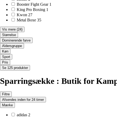
Booster Fight Gear
1
King Pro Boxing
1
Kwon
27
Metal Boxe
35
Vis mere
(24)
Størrelse
Dominerende farve
Aldersgruppe
Køn
Sport
Pris
Se 125 produkter
Sparringsække : Butik for Kam
Filtre
Afsendes inden for 24 timer
Mærke
adidas
2