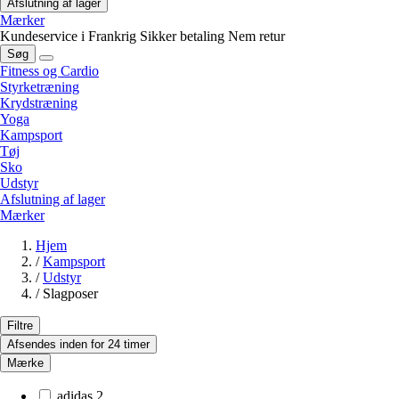
Afslutning af lager
Mærker
Kundeservice i Frankrig
Sikker betaling
Nem retur
Søg
Fitness og Cardio
Styrketræning
Krydstræning
Yoga
Kampsport
Tøj
Sko
Udstyr
Afslutning af lager
Mærker
Hjem
/
Kampsport
/
Udstyr
/
Slagposer
Filtre
Afsendes inden for 24 timer
Mærke
adidas
2