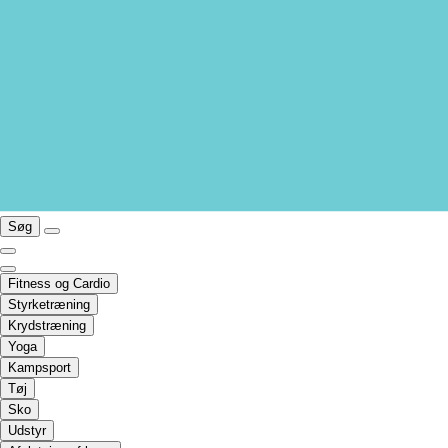
Søg
Fitness og Cardio
Styrketræning
Krydstræning
Yoga
Kampsport
Tøj
Sko
Udstyr