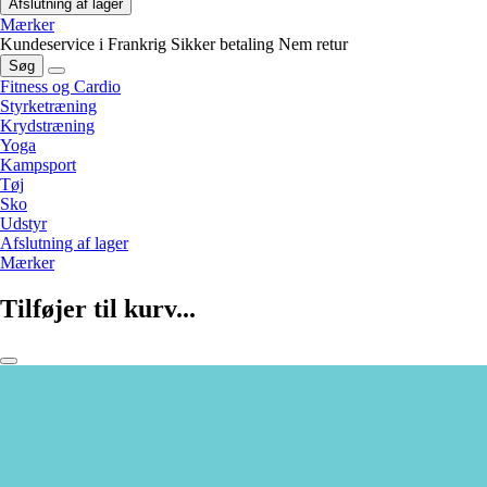
Afslutning af lager
Mærker
Kundeservice i Frankrig
Sikker betaling
Nem retur
Søg
Fitness og Cardio
Styrketræning
Krydstræning
Yoga
Kampsport
Tøj
Sko
Udstyr
Afslutning af lager
Mærker
Tilføjer til kurv...