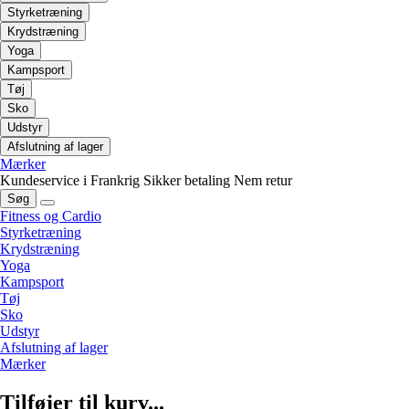
Styrketræning
Krydstræning
Yoga
Kampsport
Tøj
Sko
Udstyr
Afslutning af lager
Mærker
Kundeservice i Frankrig
Sikker betaling
Nem retur
Søg
Fitness og Cardio
Styrketræning
Krydstræning
Yoga
Kampsport
Tøj
Sko
Udstyr
Afslutning af lager
Mærker
Tilføjer til kurv...