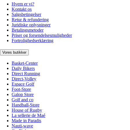
Hvem er vi?
Kontakt os
Salgsbetingelser
Retur & refundering
Juridiske oplysninger
Betalingsmetoder
Priser og forsendelsesmuligheder
Fortrolighedserklæring
Vores butikker
Basket-Center
Daily Bikers
Direct Running
Direct-Volley
Espace Golf
Foot-Store
Galop Store
Golf and co
Handball-Store
House of Rugby
La sellerie de Maé
Made in Paradis
Nauti-wave