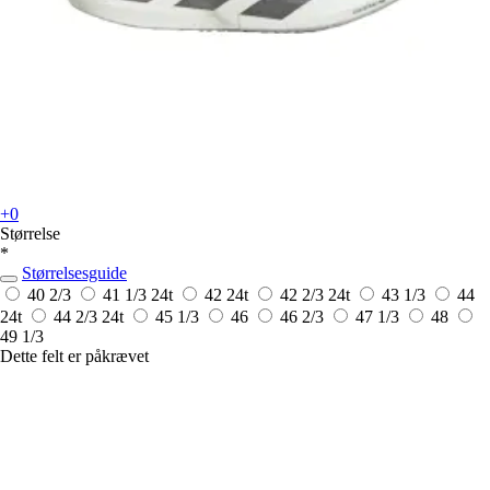
+0
Størrelse
*
Størrelsesguide
40 2/3
41 1/3
24t
42
24t
42 2/3
24t
43 1/3
44
24t
44 2/3
24t
45 1/3
46
46 2/3
47 1/3
48
49 1/3
Dette felt er påkrævet