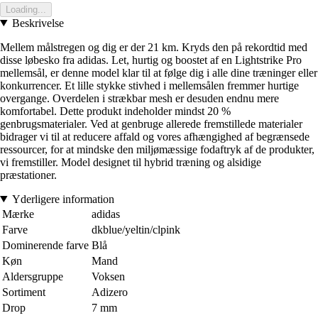
Loading...
Beskrivelse
Mellem målstregen og dig er der 21 km. Kryds den på rekordtid med
disse løbesko fra adidas. Let, hurtig og boostet af en Lightstrike Pro
mellemsål, er denne model klar til at følge dig i alle dine træninger eller
konkurrencer. Et lille stykke stivhed i mellemsålen fremmer hurtige
overgange. Overdelen i strækbar mesh er desuden endnu mere
komfortabel. Dette produkt indeholder mindst 20 %
genbrugsmaterialer. Ved at genbruge allerede fremstillede materialer
bidrager vi til at reducere affald og vores afhængighed af begrænsede
ressourcer, for at mindske den miljømæssige fodaftryk af de produkter,
vi fremstiller. Model designet til hybrid træning og alsidige
præstationer.
Yderligere information
Mærke
adidas
Farve
dkblue/yeltin/clpink
Dominerende farve
Blå
Køn
Mand
Aldersgruppe
Voksen
Sortiment
Adizero
Drop
7 mm