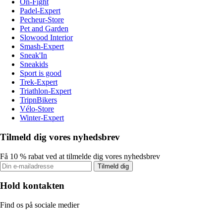
On-Fight
Padel-Expert
Pecheur-Store
Pet and Garden
Slowood Interior
Smash-Expert
Sneak'In
Sneakids
Sport is good
Trek-Expert
Triathlon-Expert
TripnBikers
Vélo-Store
Winter-Expert
Tilmeld dig vores nyhedsbrev
Få 10 % rabat ved at tilmelde dig vores nyhedsbrev
Tilmeld dig
Hold kontakten
Find os på sociale medier