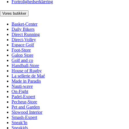
Fortrolighedserklæring
Vores butikker
Basket-Center
Daily Bikers
Direct Running
Direct-Volley
Espace Golf
Foot-Store
Galop Store
Golf and co
Handball-Store
House of Rugby
La sellerie de Maé
Made in Paradis
Nauti-wave
On-Fight
Padel-Expert
Pecheur-Store
Pet and Garden
Slowood Interior
Smash-Expert
Sneak'In
Sneakids