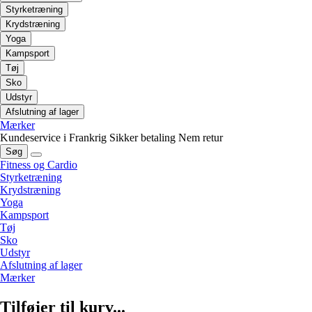
Styrketræning
Krydstræning
Yoga
Kampsport
Tøj
Sko
Udstyr
Afslutning af lager
Mærker
Kundeservice i Frankrig
Sikker betaling
Nem retur
Søg
Fitness og Cardio
Styrketræning
Krydstræning
Yoga
Kampsport
Tøj
Sko
Udstyr
Afslutning af lager
Mærker
Tilføjer til kurv...