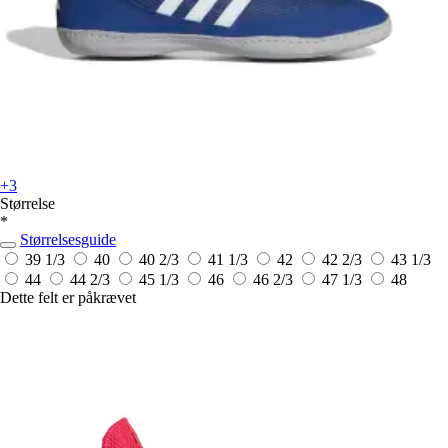
+3
Størrelse
*
Størrelsesguide
39 1/3
40
40 2/3
41 1/3
42
42 2/3
43 1/3
44
44 2/3
45 1/3
46
46 2/3
47 1/3
48
Dette felt er påkrævet