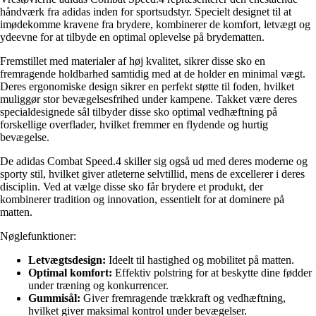
håndværk fra adidas inden for sportsudstyr. Specielt designet til at
imødekomme kravene fra brydere, kombinerer de komfort, letvægt og
ydeevne for at tilbyde en optimal oplevelse på brydematten.
Fremstillet med materialer af høj kvalitet, sikrer disse sko en
fremragende holdbarhed samtidig med at de holder en minimal vægt.
Deres ergonomiske design sikrer en perfekt støtte til foden, hvilket
muliggør stor bevægelsesfrihed under kampene. Takket være deres
specialdesignede sål tilbyder disse sko optimal vedhæftning på
forskellige overflader, hvilket fremmer en flydende og hurtig
bevægelse.
De adidas Combat Speed.4 skiller sig også ud med deres moderne og
sporty stil, hvilket giver atleterne selvtillid, mens de excellerer i deres
disciplin. Ved at vælge disse sko får brydere et produkt, der
kombinerer tradition og innovation, essentielt for at dominere på
matten.
Nøglefunktioner:
Letvægtsdesign:
Ideelt til hastighed og mobilitet på matten.
Optimal komfort:
Effektiv polstring for at beskytte dine fødder
under træning og konkurrencer.
Gummisål:
Giver fremragende trækkraft og vedhæftning,
hvilket giver maksimal kontrol under bevægelser.