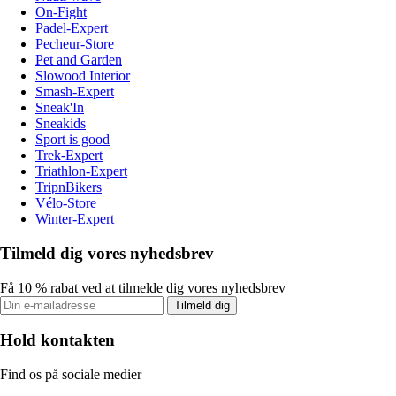
On-Fight
Padel-Expert
Pecheur-Store
Pet and Garden
Slowood Interior
Smash-Expert
Sneak'In
Sneakids
Sport is good
Trek-Expert
Triathlon-Expert
TripnBikers
Vélo-Store
Winter-Expert
Tilmeld dig vores nyhedsbrev
Få 10 % rabat ved at tilmelde dig vores nyhedsbrev
Tilmeld dig
Hold kontakten
Find os på sociale medier