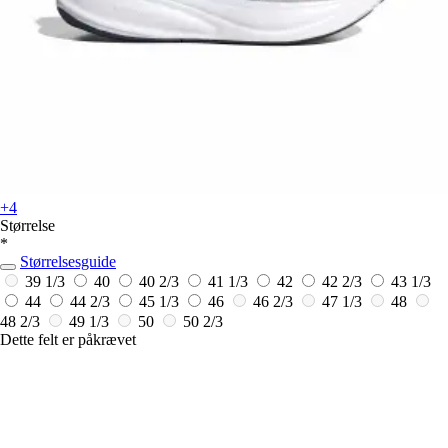
+4
Størrelse
*
Størrelsesguide
39 1/3
40
40 2/3
41 1/3
42
42 2/3
43 1/3
44
44 2/3
45 1/3
46
46 2/3
47 1/3
48
48 2/3
49 1/3
50
50 2/3
Dette felt er påkrævet