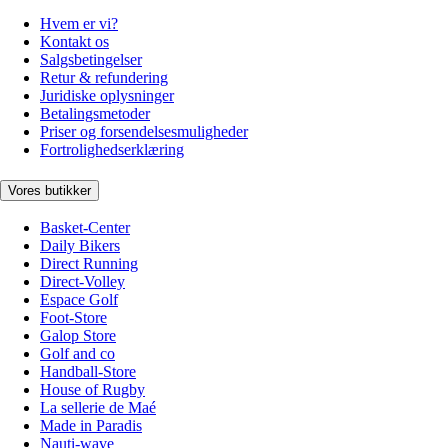
Hvem er vi?
Kontakt os
Salgsbetingelser
Retur & refundering
Juridiske oplysninger
Betalingsmetoder
Priser og forsendelsesmuligheder
Fortrolighedserklæring
Vores butikker
Basket-Center
Daily Bikers
Direct Running
Direct-Volley
Espace Golf
Foot-Store
Galop Store
Golf and co
Handball-Store
House of Rugby
La sellerie de Maé
Made in Paradis
Nauti-wave