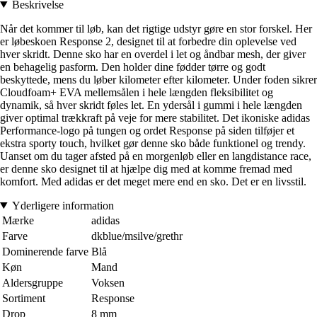
Beskrivelse
Når det kommer til løb, kan det rigtige udstyr gøre en stor forskel. Her
er løbeskoen Response 2, designet til at forbedre din oplevelse ved
hver skridt. Denne sko har en overdel i let og åndbar mesh, der giver
en behagelig pasform. Den holder dine fødder tørre og godt
beskyttede, mens du løber kilometer efter kilometer. Under foden sikrer
Cloudfoam+ EVA mellemsålen i hele længden fleksibilitet og
dynamik, så hver skridt føles let. En ydersål i gummi i hele længden
giver optimal trækkraft på veje for mere stabilitet. Det ikoniske adidas
Performance-logo på tungen og ordet Response på siden tilføjer et
ekstra sporty touch, hvilket gør denne sko både funktionel og trendy.
Uanset om du tager afsted på en morgenløb eller en langdistance race,
er denne sko designet til at hjælpe dig med at komme fremad med
komfort. Med adidas er det meget mere end en sko. Det er en livsstil.
Yderligere information
Mærke
adidas
Farve
dkblue/msilve/grethr
Dominerende farve
Blå
Køn
Mand
Aldersgruppe
Voksen
Sortiment
Response
Drop
8 mm