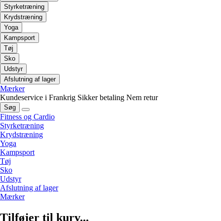
Styrketræning
Krydstræning
Yoga
Kampsport
Tøj
Sko
Udstyr
Afslutning af lager
Mærker
Kundeservice i Frankrig
Sikker betaling
Nem retur
Søg
Fitness og Cardio
Styrketræning
Krydstræning
Yoga
Kampsport
Tøj
Sko
Udstyr
Afslutning af lager
Mærker
Tilføjer til kurv...