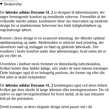
Beskrivelse
De
løbesko adidas Duramo SL 2
er designet til løbeentusiaster, der
søger fremragende komfort og enestående ydeevne. Fremstillet af det
velkendte mærke adidas, kombinerer disse sko innovation og moderne
design for at imødekomme behovene hos både lejlighedsløbere og
regelmæssige løbere.
Kernen i deres design er en avanceret teknologi, der tilbyder optimal
støddæmpning og støtte. Mellemsålen er udstyret med polstring, der
absorberer stød og muliggør en blød og glidende løbeskade. Det
resulterer i bedre komfort under dine løbetræninger, hvad enten det er
på vej eller sti.
Overdelen i åndbart mesh fremmer en tilstrækkelig luftcirkulation,
hvilket holder dine fødder kølige, selv under de mest intense træninger.
Dette bidrager også til en behagelig pasform, der former sig efter din
fod uden at skabe trykpunkter.
De
løbesko adidas Duramo SL 2
kendetegnes også ved deres lethed,
hvilket gør dem ideelle til lange løbeture eller træningssessioner. Du vil
opleve en øget bevægelsesfrihed for hvert skridt, så du kan fokusere
helt på din præstation.
Dertil kommer, at deres elegante design nemt passer ind i dit