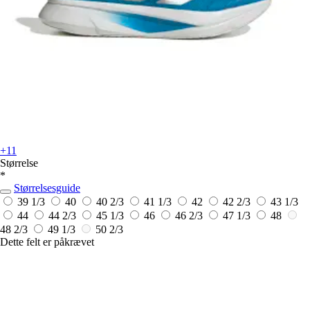
+11
Størrelse
*
Størrelsesguide
39 1/3
40
40 2/3
41 1/3
42
42 2/3
43 1/3
44
44 2/3
45 1/3
46
46 2/3
47 1/3
48
48 2/3
49 1/3
50 2/3
Dette felt er påkrævet