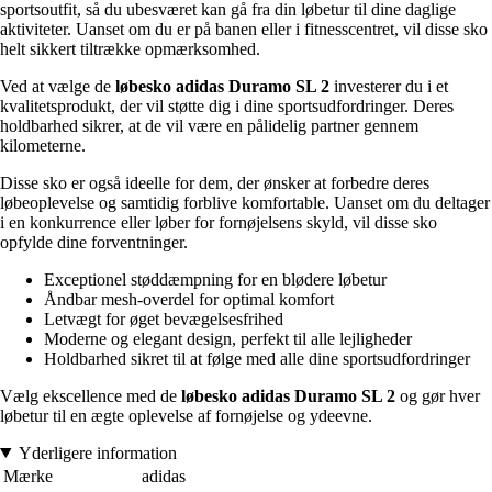
sportsoutfit, så du ubesværet kan gå fra din løbetur til dine daglige
aktiviteter. Uanset om du er på banen eller i fitnesscentret, vil disse sko
helt sikkert tiltrække opmærksomhed.
Ved at vælge de
løbesko adidas Duramo SL 2
investerer du i et
kvalitetsprodukt, der vil støtte dig i dine sportsudfordringer. Deres
holdbarhed sikrer, at de vil være en pålidelig partner gennem
kilometerne.
Disse sko er også ideelle for dem, der ønsker at forbedre deres
løbeoplevelse og samtidig forblive komfortable. Uanset om du deltager
i en konkurrence eller løber for fornøjelsens skyld, vil disse sko
opfylde dine forventninger.
Exceptionel støddæmpning for en blødere løbetur
Åndbar mesh-overdel for optimal komfort
Letvægt for øget bevægelsesfrihed
Moderne og elegant design, perfekt til alle lejligheder
Holdbarhed sikret til at følge med alle dine sportsudfordringer
Vælg ekscellence med de
løbesko adidas Duramo SL 2
og gør hver
løbetur til en ægte oplevelse af fornøjelse og ydeevne.
Yderligere information
Mærke
adidas