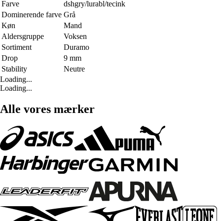
Farve
dshgry/lurabl/tecink
Dominerende farve
Grå
Køn
Mand
Aldersgruppe
Voksen
Sortiment
Duramo
Drop
9 mm
Stability
Neutre
Loading...
Loading...
Alle vores mærker