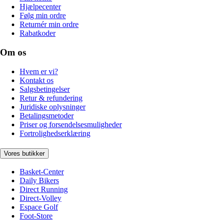
Hjælpecenter
Følg min ordre
Returnér min ordre
Rabatkoder
Om os
Hvem er vi?
Kontakt os
Salgsbetingelser
Retur & refundering
Juridiske oplysninger
Betalingsmetoder
Priser og forsendelsesmuligheder
Fortrolighedserklæring
Vores butikker
Basket-Center
Daily Bikers
Direct Running
Direct-Volley
Espace Golf
Foot-Store