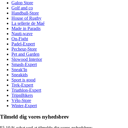
Galop Store
Golf and co
Handball-Store
House of Rugby
La sellerie de Maé
Made in Paradis
Nauti-wave
On-Fight
Padel-Expert
Pecheur-Store
Pet and Garden
Slowood Interior
Smash-Expert
Sneak'In
Sneakids
Sport is good
Trek-Expert
Triathlon-Expert
TripnBikers
Vélo-Store
Winter-Expert
Tilmeld dig vores nyhedsbrev
Få 10 % rabat ved at tilmelde dig vores nyhedsbrev