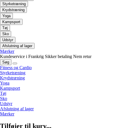
Styrketræning
Krydstræning
Yoga
Kampsport
Tøj
Sko
Udstyr
Afslutning af lager
Mærker
Kundeservice i Frankrig
Sikker betaling
Nem retur
Søg
Fitness og Cardio
Styrketræning
Krydstræning
Yoga
Kampsport
Tøj
Sko
Udstyr
Afslutning af lager
Mærker
Tilføjer til kurv...