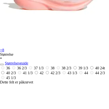
+8
Størrelse
*
Størrelsesguide
36
36 2/3
37 1/3
38
38 2/3
39 1/3
40
24t
40 2/3
41 1/3
42
42 2/3
43 1/3
44
44 2/3
45 1/3
Dette felt er påkrævet