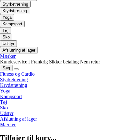
Styrketræning
Krydstræning
Yoga
Kampsport
Tøj
Sko
Udstyr
Afslutning af lager
Mærker
Kundeservice i Frankrig
Sikker betaling
Nem retur
Søg
Fitness og Cardio
Styrketræning
Krydstræning
Yoga
Kampsport
Tøj
Sko
Udstyr
Afslutning af lager
Mærker
Tilføjer til kurv...