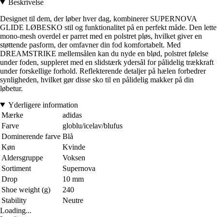
Beskrivelse
Designet til dem, der løber hver dag, kombinerer SUPERNOVA
GLIDE LØBESKO stil og funktionalitet på en perfekt måde. Den lette
mono-mesh overdel er parret med en polstret pløs, hvilket giver en
støttende pasform, der omfavner din fod komfortabelt. Med
DREAMSTRIKE mellemsålen kan du nyde en blød, polstret følelse
under foden, suppleret med en slidstærk ydersål for pålidelig trækkraft
under forskellige forhold. Reflekterende detaljer på hælen forbedrer
synligheden, hvilket gør disse sko til en pålidelig makker på din
løbetur.
Yderligere information
Mærke
adidas
Farve
globlu/icelav/blufus
Dominerende farve
Blå
Køn
Kvinde
Aldersgruppe
Voksen
Sortiment
Supernova
Drop
10 mm
Shoe weight (g)
240
Stability
Neutre
Loading...