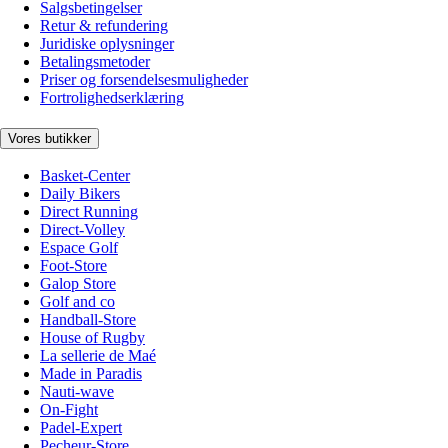
Salgsbetingelser
Retur & refundering
Juridiske oplysninger
Betalingsmetoder
Priser og forsendelsesmuligheder
Fortrolighedserklæring
Vores butikker
Basket-Center
Daily Bikers
Direct Running
Direct-Volley
Espace Golf
Foot-Store
Galop Store
Golf and co
Handball-Store
House of Rugby
La sellerie de Maé
Made in Paradis
Nauti-wave
On-Fight
Padel-Expert
Pecheur-Store