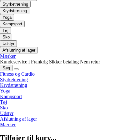
Styrketræning
Krydstræning
Yoga
Kampsport
Tøj
Sko
Udstyr
Afslutning af lager
Mærker
Kundeservice i Frankrig
Sikker betaling
Nem retur
Søg
Fitness og Cardio
Styrketræning
Krydstræning
Yoga
Kampsport
Tøj
Sko
Udstyr
Afslutning af lager
Mærker
Tilføjer til kurv...