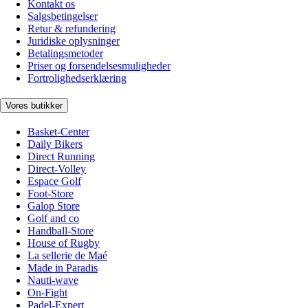
Kontakt os
Salgsbetingelser
Retur & refundering
Juridiske oplysninger
Betalingsmetoder
Priser og forsendelsesmuligheder
Fortrolighedserklæring
Vores butikker
Basket-Center
Daily Bikers
Direct Running
Direct-Volley
Espace Golf
Foot-Store
Galop Store
Golf and co
Handball-Store
House of Rugby
La sellerie de Maé
Made in Paradis
Nauti-wave
On-Fight
Padel-Expert