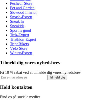
Pecheur-Store
Pet and Garden
Slowood Interior
Smash-Expert
Sneak'In
Sneakids
Sport is good
Trek-Expert
Triathlon-Expert
TripnBikers
Vélo-Store
Winter-Expert
Tilmeld dig vores nyhedsbrev
Få 10 % rabat ved at tilmelde dig vores nyhedsbrev
Tilmeld dig
Hold kontakten
Find os på sociale medier