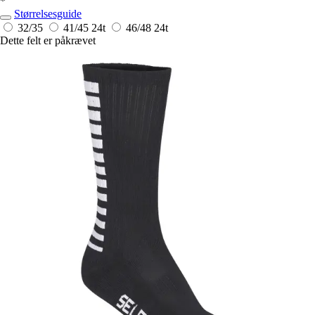
*
Størrelsesguide
32/35
41/45
24t
46/48
24t
Dette felt er påkrævet