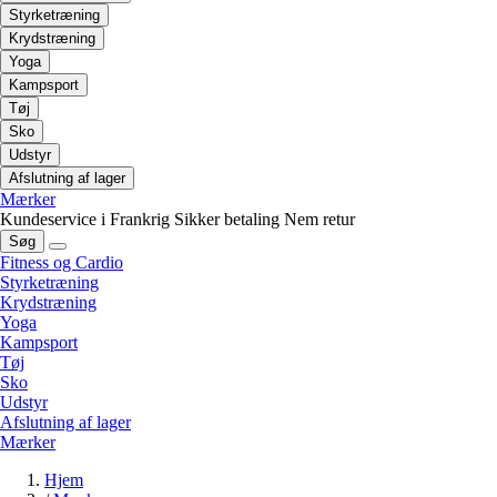
Styrketræning
Krydstræning
Yoga
Kampsport
Tøj
Sko
Udstyr
Afslutning af lager
Mærker
Kundeservice i Frankrig
Sikker betaling
Nem retur
Søg
Fitness og Cardio
Styrketræning
Krydstræning
Yoga
Kampsport
Tøj
Sko
Udstyr
Afslutning af lager
Mærker
Hjem