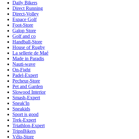
Daily Bikers
Direct Running
Direct-Volley
Espace Golf
Foot-Store
Galop Store
Golf and co
Handball-Store
House of Rugby
La sellerie de Maé
Made in Paradis
Nauti-wave
On-Fight
Padel-Expert
Pecheur-Store
Pet and Garden
Slowood Interior
Smash-Expert
Sneak'In
Sneakids
Sport is good
Trek-Expert
Triathlon-Expert
TripnBikers
Vélo-Store