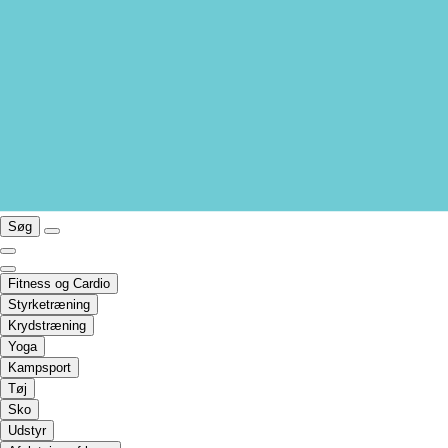
Søg
Fitness og Cardio
Styrketræning
Krydstræning
Yoga
Kampsport
Tøj
Sko
Udstyr