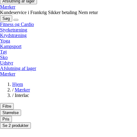
Afslutning af lager
Mærker
Kundeservice i Frankrig
Sikker betaling
Nem retur
Søg
Fitness og Cardio
Styrketræning
Krydstræning
Yoga
Kampsport
Tøj
Sko
Udstyr
Afslutning af lager
Mærker
Hjem
/
Mærker
/
Interlac
Filtre
Størrelse
Pris
Se 2 produkter