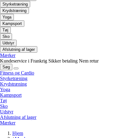
Styrketræning
Krydstræning
Yoga
Kampsport
Tøj
Sko
Udstyr
Afslutning af lager
Mærker
Kundeservice i Frankrig
Sikker betaling
Nem retur
Søg
Fitness og Cardio
Styrketræning
Krydstræning
Yoga
Kampsport
Tøj
Sko
Udstyr
Afslutning af lager
Mærker
Hjem