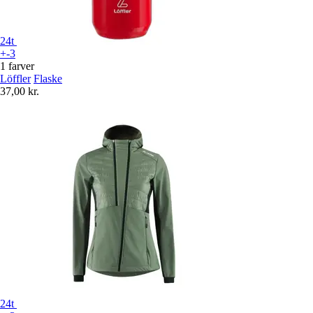
24t
+-3
1 farver
Löffler
Flaske
37,00 kr.
24t