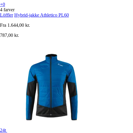
+0
4 farver
Löffler
Hybrid-jakke Athletico PL60
Fra
1.644,00 kr.
787,00 kr.
24t