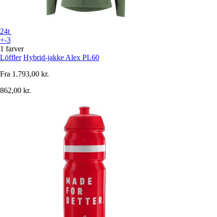
24t
+-3
1 farver
Löffler
Hybrid-jakke Alex PL60
Fra
1.793,00 kr.
862,00 kr.