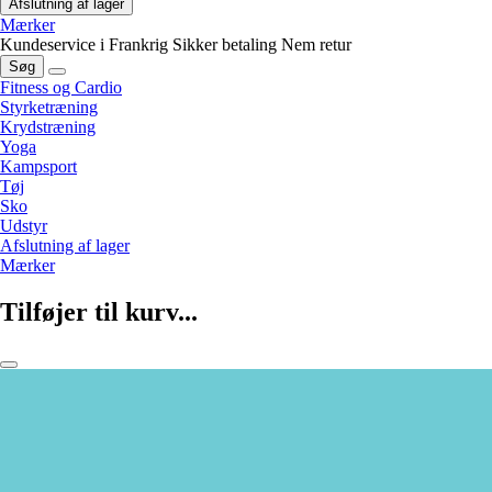
Afslutning af lager
Mærker
Kundeservice i Frankrig
Sikker betaling
Nem retur
Søg
Fitness og Cardio
Styrketræning
Krydstræning
Yoga
Kampsport
Tøj
Sko
Udstyr
Afslutning af lager
Mærker
Tilføjer til kurv...