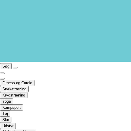
Søg
Fitness og Cardio
Styrketræning
Krydstræning
Yoga
Kampsport
Tøj
Sko
Udstyr