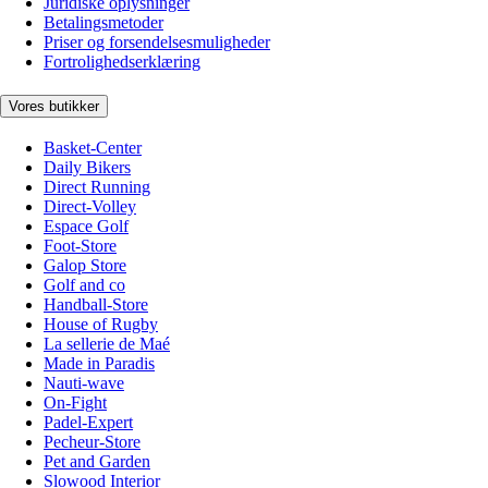
Juridiske oplysninger
Betalingsmetoder
Priser og forsendelsesmuligheder
Fortrolighedserklæring
Vores butikker
Basket-Center
Daily Bikers
Direct Running
Direct-Volley
Espace Golf
Foot-Store
Galop Store
Golf and co
Handball-Store
House of Rugby
La sellerie de Maé
Made in Paradis
Nauti-wave
On-Fight
Padel-Expert
Pecheur-Store
Pet and Garden
Slowood Interior