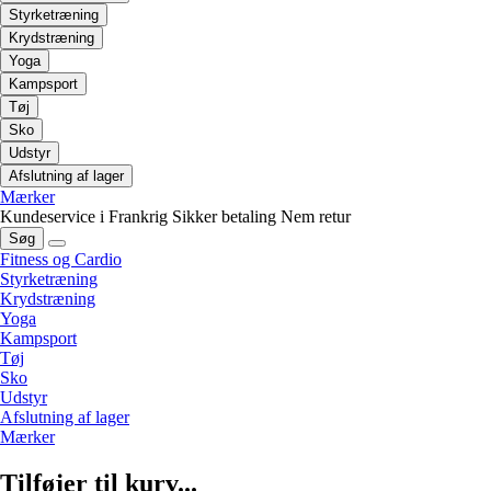
Styrketræning
Krydstræning
Yoga
Kampsport
Tøj
Sko
Udstyr
Afslutning af lager
Mærker
Kundeservice i Frankrig
Sikker betaling
Nem retur
Søg
Fitness og Cardio
Styrketræning
Krydstræning
Yoga
Kampsport
Tøj
Sko
Udstyr
Afslutning af lager
Mærker
Tilføjer til kurv...