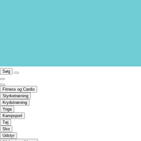
Søg
Fitness og Cardio
Styrketræning
Krydstræning
Yoga
Kampsport
Tøj
Sko
Udstyr