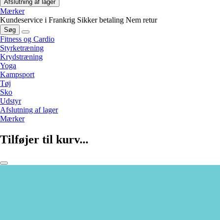
Afslutning af lager
Mærker
Kundeservice i Frankrig
Sikker betaling
Nem retur
Søg
Fitness og Cardio
Styrketræning
Krydstræning
Yoga
Kampsport
Tøj
Sko
Udstyr
Afslutning af lager
Mærker
Tilføjer til kurv...