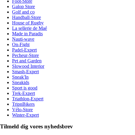
Foot-Store
Galop Store
Golf and co
Handball-Store
House of Rugby
La sellerie de Maé
Made in Paradis
Nauti-wave
On-Fight
Padel-Expert
Pecheur-Store
Pet and Garden
Slowood Interior
Smash-Expert
Sneak'In
Sneakids
Sport is good
Trek-Expert
Triathlon-Expert
TripnBikers
Vélo-Store
Winter-Expert
Tilmeld dig vores nyhedsbrev