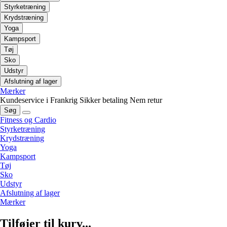
Styrketræning
Krydstræning
Yoga
Kampsport
Tøj
Sko
Udstyr
Afslutning af lager
Mærker
Kundeservice i Frankrig
Sikker betaling
Nem retur
Søg
Fitness og Cardio
Styrketræning
Krydstræning
Yoga
Kampsport
Tøj
Sko
Udstyr
Afslutning af lager
Mærker
Tilføjer til kurv...