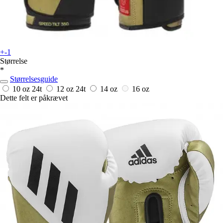
+-1
Størrelse
*
Størrelsesguide
10 oz
24t
12 oz
24t
14 oz
16 oz
Dette felt er påkrævet