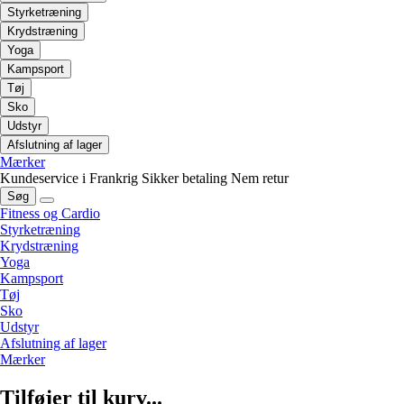
Styrketræning
Krydstræning
Yoga
Kampsport
Tøj
Sko
Udstyr
Afslutning af lager
Mærker
Kundeservice i Frankrig
Sikker betaling
Nem retur
Søg
Fitness og Cardio
Styrketræning
Krydstræning
Yoga
Kampsport
Tøj
Sko
Udstyr
Afslutning af lager
Mærker
Tilføjer til kurv...