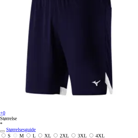
+0
Størrelse
*
Størrelsesguide
S
M
L
XL
2XL
3XL
4XL