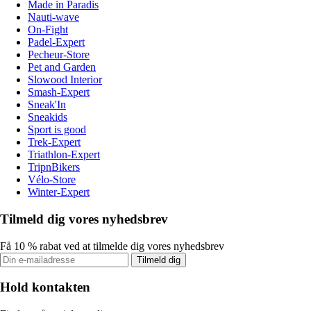
Made in Paradis
Nauti-wave
On-Fight
Padel-Expert
Pecheur-Store
Pet and Garden
Slowood Interior
Smash-Expert
Sneak'In
Sneakids
Sport is good
Trek-Expert
Triathlon-Expert
TripnBikers
Vélo-Store
Winter-Expert
Tilmeld dig vores nyhedsbrev
Få 10 % rabat ved at tilmelde dig vores nyhedsbrev
Tilmeld dig
Hold kontakten