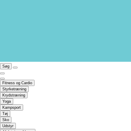
Søg
Fitness og Cardio
Styrketræning
Krydstræning
Yoga
Kampsport
Tøj
Sko
Udstyr