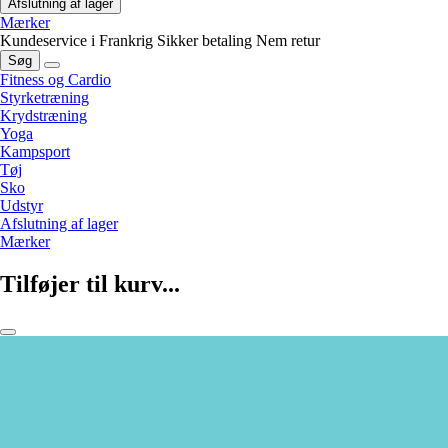
Afslutning af lager
Mærker
Kundeservice i Frankrig
Sikker betaling
Nem retur
Søg
Fitness og Cardio
Styrketræning
Krydstræning
Yoga
Kampsport
Tøj
Sko
Udstyr
Afslutning af lager
Mærker
Tilføjer til kurv...