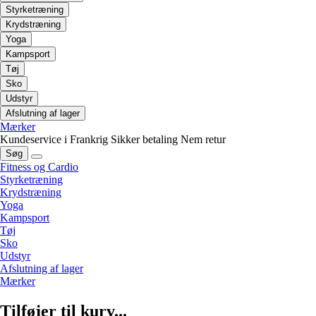
Styrketræning
Krydstræning
Yoga
Kampsport
Tøj
Sko
Udstyr
Afslutning af lager
Mærker
Kundeservice i Frankrig
Sikker betaling
Nem retur
Søg
Fitness og Cardio
Styrketræning
Krydstræning
Yoga
Kampsport
Tøj
Sko
Udstyr
Afslutning af lager
Mærker
Tilføjer til kurv...