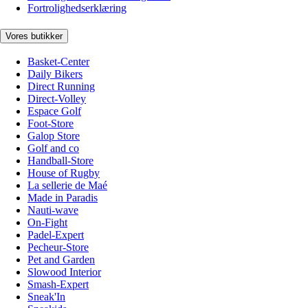
Fortrolighedserklæring
Vores butikker
Basket-Center
Daily Bikers
Direct Running
Direct-Volley
Espace Golf
Foot-Store
Galop Store
Golf and co
Handball-Store
House of Rugby
La sellerie de Maé
Made in Paradis
Nauti-wave
On-Fight
Padel-Expert
Pecheur-Store
Pet and Garden
Slowood Interior
Smash-Expert
Sneak'In