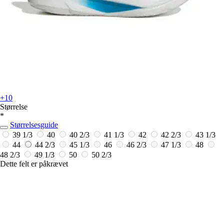
+10
Størrelse
*
Størrelsesguide
39 1/3
40
40 2/3
41 1/3
42
42 2/3
43 1/3
44
44 2/3
45 1/3
46
46 2/3
47 1/3
48
48 2/3
49 1/3
50
50 2/3
Dette felt er påkrævet