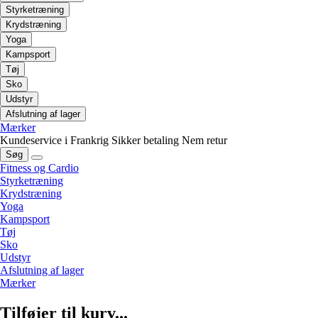
Styrketræning
Krydstræning
Yoga
Kampsport
Tøj
Sko
Udstyr
Afslutning af lager
Mærker
Kundeservice i Frankrig
Sikker betaling
Nem retur
Søg
Fitness og Cardio
Styrketræning
Krydstræning
Yoga
Kampsport
Tøj
Sko
Udstyr
Afslutning af lager
Mærker
Tilføjer til kurv...