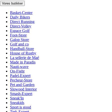
Vores butikker
Basket-Center
Daily Bikers
Direct Running
Direct-Volley
Espace Golf
Foot-Store
Galop Store
Golf and co
Handball-Store
House of Rugby
La sellerie de Maé
Made in Paradis
Nauti-wave
On-Fight
Padel-Expert
Pecheur-Store
Pet and Garden
Slowood Interior
Smash-Expert
Sneak'In
Sneakids
Sport is good
Trek-Expert